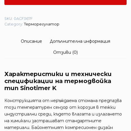
SKU:
0ACF367F
Category:
Терморегулатор
Описание
Допълнителна информация
Отзиви (0)
Характеристики и технически
спецификации на термодвойка
тип Sinotimer K
Конструкцията от неръждаема стомана предпазва
този температурен сензор от корозия в тежки
индустриални среди, където влагата и излагането
на химикали застрашават стандартните
материали. Байонетният компресионен дизайн