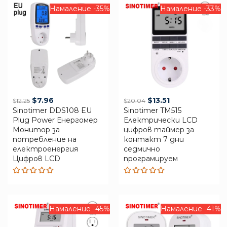
Намаление -35%
Намаление -33%
Original
Current
Original
Current
$
7.96
$
13.51
$
12.25
$
20.04
Sinotimer DDS108 EU
price
price
Sinotimer TM515
price
price
Plug Power Енергомер
Електрически LCD
was:
is:
was:
is:
Монитор за
цифров таймер за
$12.25.
$7.96.
$20.04.
$13.51.
потребление на
контакт 7 дни
електроенергия
седмично
Цифров LCD
програмируем
Rated
Rated
5.00
out
5.00
out
of 5
of 5
Намаление -45%
Намаление -41%