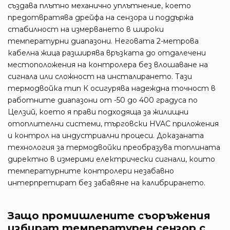
създава плътно механично уплътнение, което
предотвратява дрейфа на сензора и поддържа
стабилност на измерването в широки
температурни диапазони. Неговата 2-метрова
кабелна жица разширява връзката до отдалечени
местоположения на контролера без влошаване на
сигнала или сложност на инсталирането. Тази
термодвойка тип К осигурява надеждна точност в
работните диапазони от -50 до 400 градуса по
Целзий, което я прави подходяща за жилищни
отоплителни системи, търговски HVAC приложения
и контрол на индустриални процеси. Доказаната
технология за термодвойки преобразува топлината
директно в измерими електрически сигнали, които
температурните контролери незабавно
интерпретират без забавяне на калибрирането.
Защо промишлените съоръжения
избират температурен сензор с