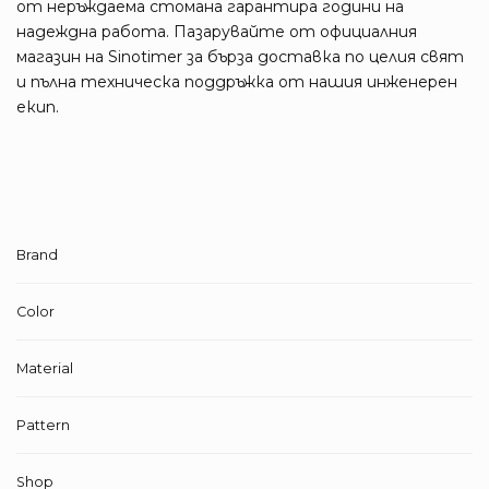
от неръждаема стомана гарантира години на
надеждна работа. Пазарувайте от официалния
магазин на Sinotimer за бърза доставка по целия свят
и пълна техническа поддръжка от нашия инженерен
екип.
Brand
Color
Material
Pattern
Shop