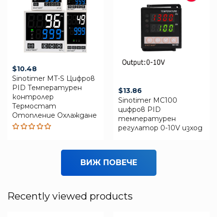
$
10.48
Sinotimer MT-S Цифров
PID Температурен
$
13.86
контролер
Sinotimer MC100
Термостат
цифров PID
Отопление Охлаждане
температурен
регулатор 0-10V изход
Rated
5.00
out
of 5
ВИЖ ПОВЕЧЕ
Recently viewed products