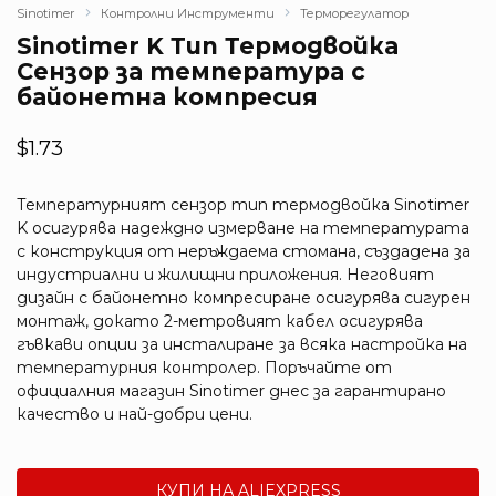
Sinotimer
Контролни Инструменти
Терморегулатор
Sinotimer K Тип Термодвойка
Сензор за температура с
байонетна компресия
$
1.73
Температурният сензор тип термодвойка Sinotimer
K осигурява надеждно измерване на температурата
с конструкция от неръждаема стомана, създадена за
индустриални и жилищни приложения. Неговият
дизайн с байонетно компресиране осигурява сигурен
монтаж, докато 2-метровият кабел осигурява
гъвкави опции за инсталиране за всяка настройка на
температурния контролер. Поръчайте от
официалния магазин Sinotimer днес за гарантирано
качество и най-добри цени.
КУПИ НА ALIEXPRESS