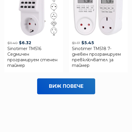
Original
Current
Original
Current
$
6.32
$
5.45
$
11.40
$
9.17
Sinotimer TM516
price
price
Sinotimer TM518 7-
price
price
Седмичен
дневен програмируем
was:
is:
was:
is:
програмируем стенен
превключвател за
$11.40.
$6.32.
$9.17.
$5.45.
таймер
таймер
ВИЖ ПОВЕЧЕ