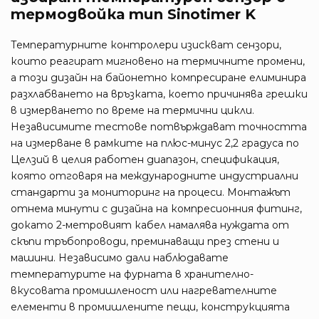
термодвойка тип Sinotimer K
Температурните контролери изискват сензори,
които реагират мигновено на термичните промени,
а този дизайн на байонетно компресиране елиминира
разхлабването на връзката, което причинява грешки
в измерването по време на термични цикли.
Независимите тестове потвърждават точността
на измерване в рамките на плюс-минус 2,2 градуса по
Целзий в целия работен диапазон, спецификация,
която отговаря на международните индустриални
стандарти за мониторинг на процеси. Монтажът
отнема минути с дизайна на компресионния фитинг,
докато 2-метровият кабел намалява нуждата от
скъпи тръбопроводи, преминаващи през стени и
машини. Независимо дали наблюдавате
температурите на фурната в хранително-
вкусовата промишленост или нагревателните
елементи в промишлените пещи, конструкцията