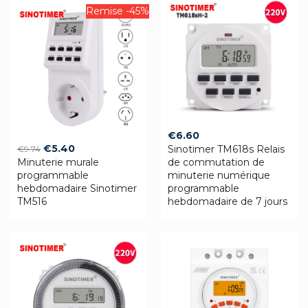
Remise -45%
€
6.60
Original
Current
€
5.40
Sinotimer TM618s Relais
€
9.74
Minuterie murale
price
price
de commutation de
programmable
minuterie numérique
was:
is:
hebdomadaire Sinotimer
programmable
€9.74.
€5.40.
TM516
hebdomadaire de 7 jours