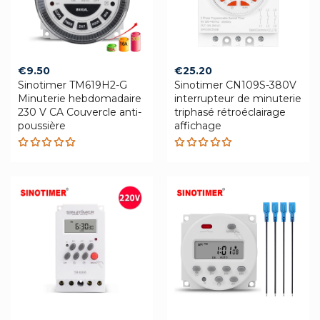
€
9.50
€
25.20
Sinotimer TM619H2-G
Sinotimer CN109S-380V
Minuterie hebdomadaire
interrupteur de minuterie
230 V CA Couvercle anti-
triphasé rétroéclairage
poussière
affichage
Rated
Rated
5.00
out
5.00
out
of 5
of 5