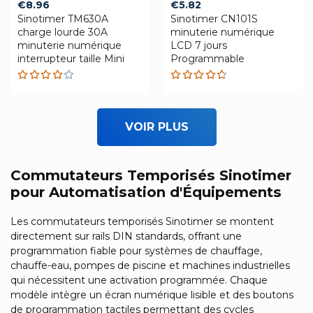
€
8.96
€
5.82
Sinotimer TM630A
Sinotimer CN101S
charge lourde 30A
minuterie numérique
minuterie numérique
LCD 7 jours
interrupteur taille Mini
Programmable
Rated
Rated
4.00
4.59
out of
out of 5
5
VOIR PLUS
Commutateurs Temporisés Sinotimer
pour Automatisation d'Équipements
Les commutateurs temporisés Sinotimer se montent
directement sur rails DIN standards, offrant une
programmation fiable pour systèmes de chauffage,
chauffe-eau, pompes de piscine et machines industrielles
qui nécessitent une activation programmée. Chaque
modèle intègre un écran numérique lisible et des boutons
de programmation tactiles permettant des cycles