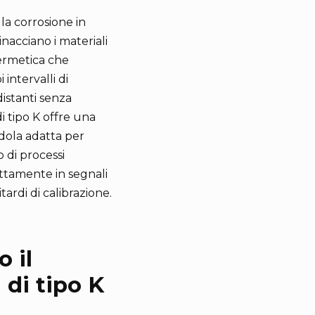
la corrosione in
inacciano i materiali
ermetica che
intervalli di
distanti senza
 tipo K offre una
ndola adatta per
 di processi
ettamente in segnali
ardi di calibrazione.
 il
di tipo K