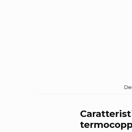
De
Caratterist
termocoppi