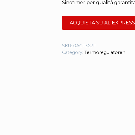
Sinotimer per qualità garantita 
ACQUISTA SU ALIEXPRESS
SKU:
0ACF367F
Category:
Termoregulatoren