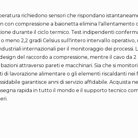
mperatura richiedono sensori che rispondano istantanea
gn con compressione a baionetta elimina l'allentamento 
zione durante il ciclo termico. Test indipendenti conferm
o meno 2,2 gradi Celsius sull'intero intervallo operativo,
ndustriali internazionali per il monitoraggio dei processi. L
 design del raccordo a compressione, mentre il cavo da 2 
ubazioni attraverso pareti e macchinari. Sia che si monito
i di lavorazione alimentare o gli elementi riscaldanti nei fo
ossidabile garantisce anni di servizio affidabile. Acquista n
segna rapida in tutto il mondo e il supporto tecnico co
ri.