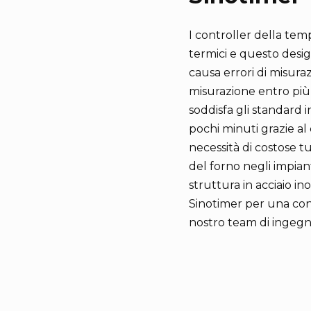
I controller della te
termici e questo desi
causa errori di misura
misurazione entro più 
soddisfa gli standard i
pochi minuti grazie al
necessità di costose t
del forno negli impiant
struttura in acciaio in
Sinotimer per una con
nostro team di ingegne