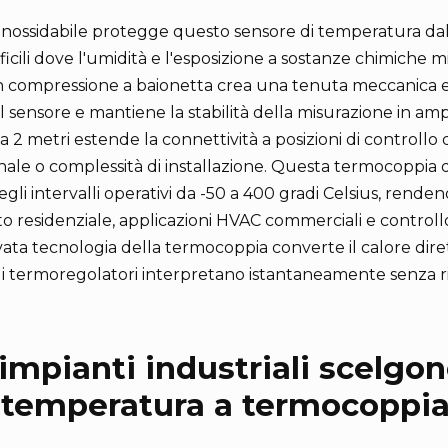
o inossidabile protegge questo sensore di temperatura dal
fficili dove l'umidità e l'esposizione a sostanze chimiche m
on compressione a baionetta crea una tenuta meccanica 
 sensore e mantiene la stabilità della misurazione in ampi 
 2 metri estende la connettività a posizioni di controllo 
le o complessità di installazione. Questa termocoppia di
egli intervalli operativi da -50 a 400 gradi Celsius, rende
to residenziale, applicazioni HVAC commerciali e controllo
vata tecnologia della termocoppia converte il calore dir
he i termoregolatori interpretano istantaneamente senza rit
impianti industriali scelgono
 temperatura a termocoppia 