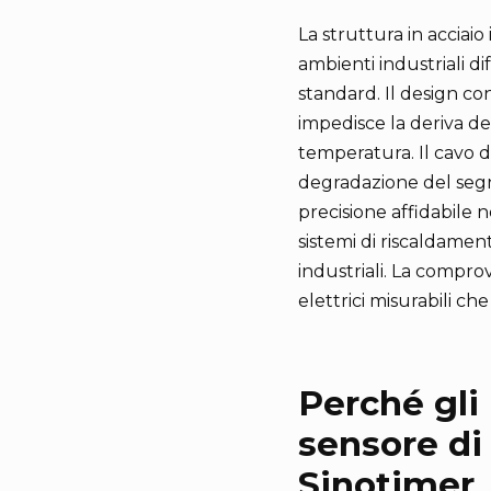
La struttura in acciai
ambienti industriali di
standard. Il design c
impedisce la deriva del
temperatura. Il cavo da
degradazione del segna
precisione affidabile n
sistemi di riscaldamen
industriali. La compro
elettrici misurabili c
Perché gli 
sensore di
Sinotimer