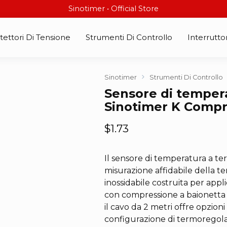
Sinotimer • Official Store
tettori Di Tensione
Strumenti Di Controllo
Interruttor
Sinotimer
Strumenti Di Controllo
Sensore di temper
Sinotimer K Compr
$
1.73
Il sensore di temperatura a te
misurazione affidabile della t
inossidabile costruita per applic
con compressione a baionetta
il cavo da 2 metri offre opzioni d
configurazione di termoregolat