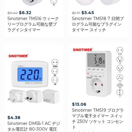
Original
Current
Original
Current
$
6.32
$
5.45
$
11.40
$
9.17
Sinotimer TM516 ウィーク
price
price
Sinotimer TM518 7 日間プ
price
price
リープログラム可能な壁プ
ログラム可能なプラグイン
was:
is:
was:
is:
ラグインタイマー
タイマー スイッチ
$11.40.
$6.32.
$9.17.
$5.45.
$
13.06
Sinotimer TM519 プログラ
マブル電子タイマー スイッ
$
4.38
チ 230V ソケット コンセン
Sinotimer DM55-1 AC デジ
ト
タル電圧計 80-300V 電圧