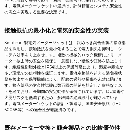
す。電気メーターソケットの選択は、計測精度とシステム安全性
の両立を実現する重要な決定です。
接触抵抗の最小化と電気的安全性の実装
Sinotimer製電気メーターソケットは、銀めっき銅合金製の接点部
品を採用し、接触抵抗を最小化することで電力損失を抑制し、シ
ステム効率を向上させます。複数の機械的ロック機構により、メ
ーター抜去時の安全を確保し、意図しない断線や短絡を防止しま
す。絶縁性樹脂外殻とIP54以上の保護等級により、湿度や塵埃が
多い環境での信頼性を保証します。電流定格値を超える過負荷状
態を検出する保護機能により、配線の過熱や損傷を未然に防げま
す。接点部品の耐久性試験は数万回の開閉を想定した厳格なテス
トを経ており、長期間の安定動作が確保されています。DC漏電や
火災リスクを低減するため、多段階の絶縁設計が施されていま
す。電気メーターソケットの設計・製造は、国際安全規格（IEC
60068等）への適合性が確認済みです。
既存メーター交換と競合製品との比較優位性