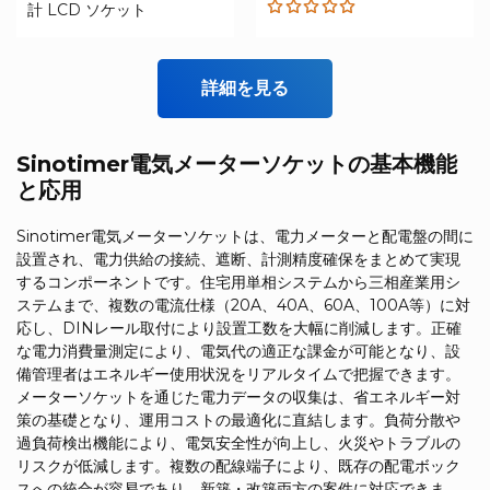
計 LCD ソケット
Rated
5.00
out
of 5
詳細を見る
Sinotimer電気メーターソケットの基本機能
と応用
Sinotimer電気メーターソケットは、電力メーターと配電盤の間に
設置され、電力供給の接続、遮断、計測精度確保をまとめて実現
するコンポーネントです。住宅用単相システムから三相産業用シ
ステムまで、複数の電流仕様（20A、40A、60A、100A等）に対
応し、DINレール取付により設置工数を大幅に削減します。正確
な電力消費量測定により、電気代の適正な課金が可能となり、設
備管理者はエネルギー使用状況をリアルタイムで把握できます。
メーターソケットを通じた電力データの収集は、省エネルギー対
策の基礎となり、運用コストの最適化に直結します。負荷分散や
過負荷検出機能により、電気安全性が向上し、火災やトラブルの
リスクが低減します。複数の配線端子により、既存の配電ボック
スへの統合が容易であり、新築・改築両方の案件に対応できま