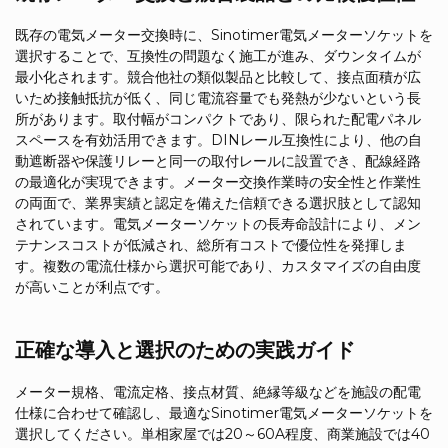
既存の電気メーター交換時に、Sinotimer電気メーターソケットを
選択することで、互換性の問題なく施工が進み、ダウンタイムが
最小化されます。競合他社の類似製品と比較して、接点面積が広
いため接触抵抗が低く、同じ電流容量でも発熱が少ないという長
所があります。取付幅がコンパクトであり、限られた配電パネル
スペースを有効活用できます。DINレール互換性により、他の自
動遮断器や保護リレーと同一の取付レールに設置でき、配線経路
の最適化が実現できます。メーター交換作業時の安全性と作業性
の両面で、業界実績と認定を備えた信頼できる選択肢として認知
されています。電気メーターソケットの長寿命設計により、メン
テナンスコストが低減され、総所有コストで優位性を発揮しま
す。複数の電流仕様から選択可能であり、カスタマイズの自由度
が高いことが利点です。
正確な導入と選択のための実践ガイド
メーター規格、電流定格、接点材質、絶縁等級などを施設の配電
仕様に合わせて確認し、最適なSinotimer電気メーターソケットを
選択してください。単相家屋では20～60A程度、商業施設では40