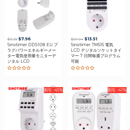
Original
Current
Original
Current
$
7.96
$
13.51
$
12.25
$
20.04
Sinotimer DDS108 EU プ
price
price
Sinotimer TM515 電気
price
price
ラグパワーエネルギーメー
LCD デジタルソケットタイ
was:
is:
was:
is:
ター電気使用量モニターデ
マー 7 日間毎週プログラム
$12.25.
$7.96.
$20.04.
$13.51.
ジタル LCD
可能
Rated
Rated
5.00
out
5.00
out
of 5
of 5
割引 -45%
割引 -41%