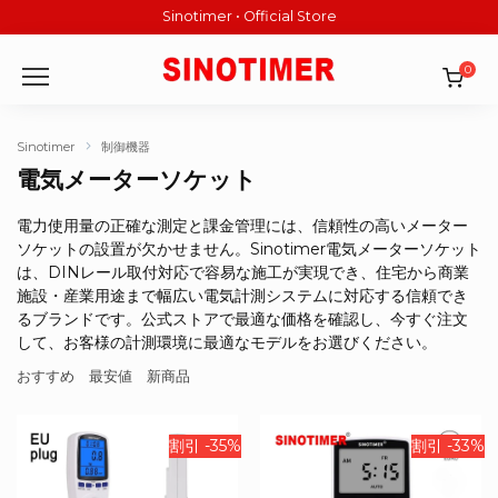
Skip
Sinotimer • Official Store
to
content
0
Sinotimer
制御機器
電気メーターソケット
電力使用量の正確な測定と課金管理には、信頼性の高いメーター
ソケットの設置が欠かせません。Sinotimer電気メーターソケット
は、DINレール取付対応で容易な施工が実現でき、住宅から商業
施設・産業用途まで幅広い電気計測システムに対応する信頼でき
るブランドです。公式ストアで最適な価格を確認し、今すぐ注文
して、お客様の計測環境に最適なモデルをお選びください。
おすすめ
最安値
新商品
割引 -35%
割引 -33%