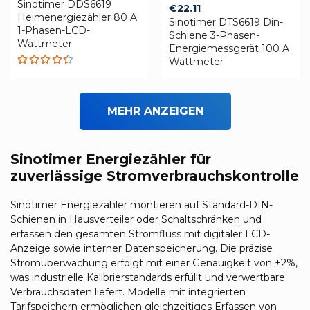
Sinotimer DDS6619
€
22.11
Heimenergiezähler 80 A
Sinotimer DTS6619 Din-
1-Phasen-LCD-
Schiene 3-Phasen-
Wattmeter
Energiemessgerät 100 A
Wattmeter
Rated
4.40
out of 5
MEHR ANZEIGEN
Sinotimer Energiezähler für
zuverlässige Stromverbrauchskontrolle
Sinotimer Energiezähler montieren auf Standard-DIN-
Schienen in Hausverteiler oder Schaltschränken und
erfassen den gesamten Stromfluss mit digitaler LCD-
Anzeige sowie interner Datenspeicherung. Die präzise
Stromüberwachung erfolgt mit einer Genauigkeit von ±2%,
was industrielle Kalibrierstandards erfüllt und verwertbare
Verbrauchsdaten liefert. Modelle mit integrierten
Tarifspeichern ermöglichen gleichzeitiges Erfassen von