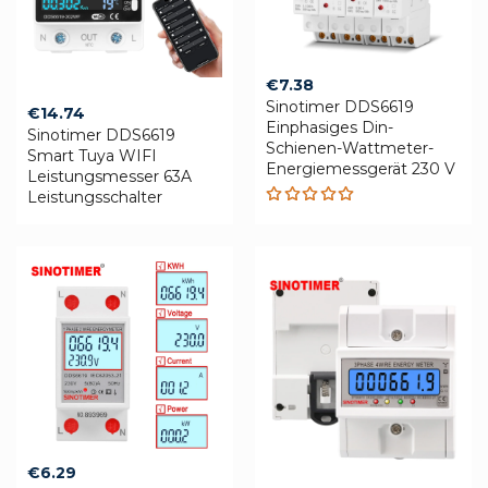
€
7.38
Sinotimer DDS6619
€
14.74
Einphasiges Din-
Sinotimer DDS6619
Schienen-Wattmeter-
Smart Tuya WIFI
Energiemessgerät 230 V
Leistungsmesser 63A
Leistungsschalter
Rated
5.00
out
of 5
€
6.29