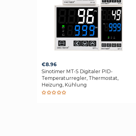
€
8.96
Sinotimer MT-S Digitaler PID-
Temperaturregler, Thermostat,
Heizung, Kühlung
Rated
5.00
out
of 5