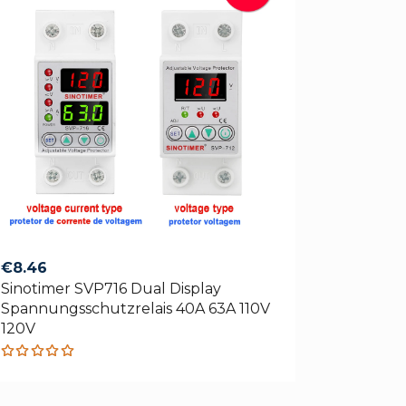
€
8.46
Sinotimer SVP716 Dual Display
Spannungsschutzrelais 40A 63A 110V
120V
Rated
4.88
out
of 5