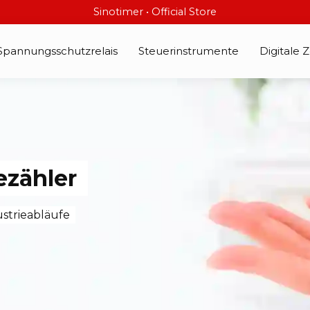
Sinotimer • Official Store
Spannungsschutzrelais
Steuerinstrumente
Digitale Z
ezähler
ustrieabläufe