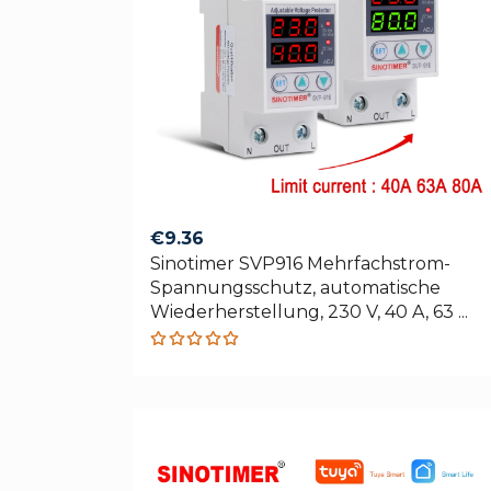
€
9.36
Sinotimer SVP916 Mehrfachstrom-
Spannungsschutz, automatische
Wiederherstellung, 230 V, 40 A, 63 ...
Rated
5.00
out
of 5