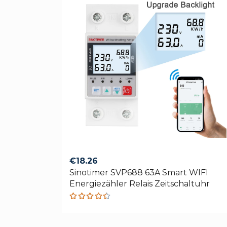
€
18.26
Sinotimer SVP688 63A Smart WIFI
Energiezähler Relais Zeitschaltuhr
Rated
4.42
out of 5