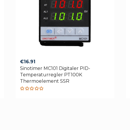
€
16.91
Sinotimer MC101 Digitaler PID-
Temperaturregler PT100K
Thermoelement SSR
Rated
5.00
out
of 5