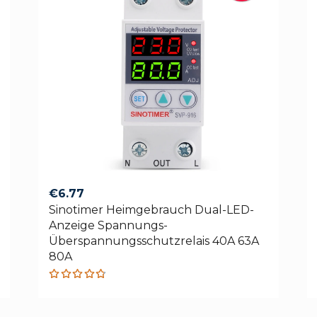
€
6.77
Sinotimer Heimgebrauch Dual-LED-
Anzeige Spannungs-
Überspannungsschutzrelais 40A 63A
80A
Rated
4.75
out
of 5