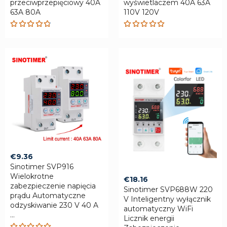
przeciwprzepięciowy 40A
wyświetlaczem 40A 63A
63A 80A
110V 120V
Rated
Rated
4.75
out
4.88
out
of 5
of 5
€
9.36
Sinotimer SVP916
Wielokrotne
€
18.16
zabezpieczenie napięcia
Sinotimer SVP688W 220
prądu Automatyczne
V Inteligentny wyłącznik
odzyskiwanie 230 V 40 A
automatyczny WiFi
...
Licznik energii