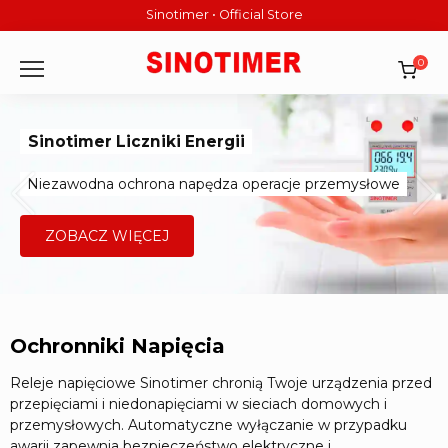
Skip
Sinotimer • Official Store
to
content
0
Sinotimer Liczniki Energii
Niezawodna ochrona napędza operacje przemysłowe
ZOBACZ WIĘCEJ
Ochronniki Napięcia
Releje napięciowe Sinotimer chronią Twoje urządzenia przed
przepięciami i niedonapięciami w sieciach domowych i
przemysłowych. Automatyczne wyłączanie w przypadku
awarii zapewnia bezpieczeństwo elektryczne i