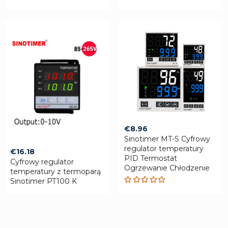
€
8.96
Sinotimer MT-S Cyfrowy
regulator temperatury
€
16.18
PID Termostat
Cyfrowy regulator
Ogrzewanie Chłodzenie
temperatury z termoparą
Sinotimer PT100 K
Rated
5.00
out
of 5