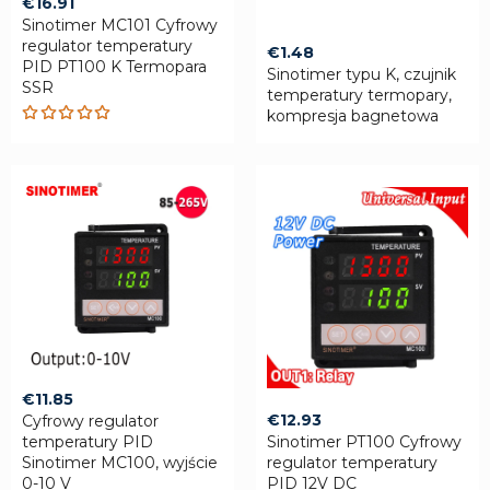
€
16.91
Sinotimer MC101 Cyfrowy
regulator temperatury
€
1.48
PID PT100 K Termopara
Sinotimer typu K, czujnik
SSR
temperatury termopary,
kompresja bagnetowa
Rated
5.00
out
of 5
€
11.85
€
12.93
Cyfrowy regulator
temperatury PID
Sinotimer PT100 Cyfrowy
Sinotimer MC100, wyjście
regulator temperatury
0-10 V
PID 12V DC