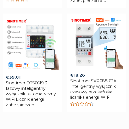
Zabezpieczenie ...
Rated
5.00
out
of 5
€
18.26
€
39.01
Sinotimer SVP688 63A
Sinotimer DTS6619 3-
Inteligentny wyłącznik
fazowy inteligentny
czasowy przekaźnika
wyłącznik automatyczny
licznika energii WIFI
WiFi Licznik energii
Zabezpieczen ...
Rated
4.42
out of 5